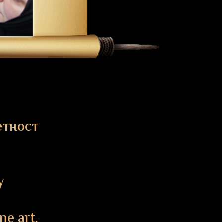
етност
y
ne art.