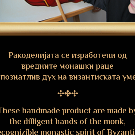
Ракоделијата се изработени од
вредните монашки раце
епознатлив дух на византиската ум
✣✤✣
These handmade product are made b
the dilligent hands of the monk,
ecognizible monastic spirit of Byzanti