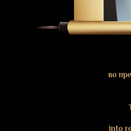
во пр
into r